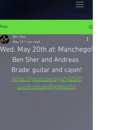
Post
Ben Sher
May 13
1 min read
Wed. May 20th at: Manchego!
Ben Sher and Andreas 
Brade: guitar and cajon!
https://youtu.be/zyyVrjlZGlI?
si=o9-mluApXgpWpVEn